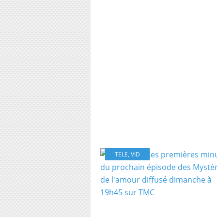
TELE
,
VID