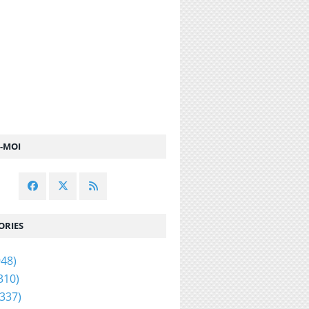
Z-MOI
ORIES
48)
310)
337)