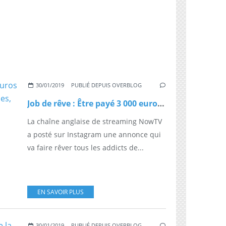
30/01/2019
PUBLIÉ DEPUIS OVERBLOG
Job de rêve : Être payé 3 000 euros par mois pour regarder des séries, ça vous dit ?
La chaîne anglaise de streaming NowTV
a posté sur Instagram une annonce qui
va faire rêver tous les addicts de...
EN SAVOIR PLUS
30/01/2019
PUBLIÉ DEPUIS OVERBLOG