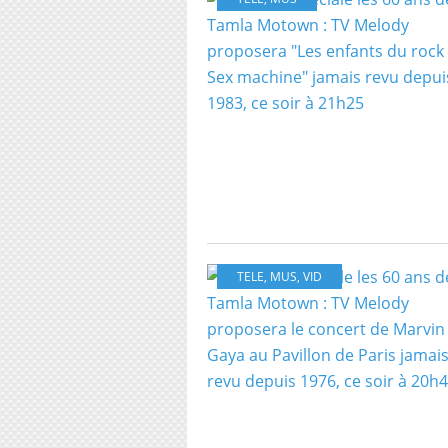
TELE
,
MUS
,
VID