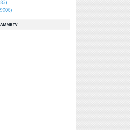
83)
9006)
AMME TV