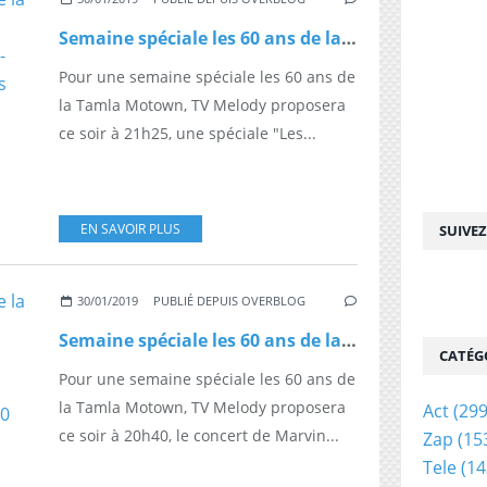
Semaine spéciale les 60 ans de la Tamla Motown : TV Melody proposera "Les enfants du rock - Sex machine" jamais revu depuis 1983, ce soir à 21h25
Pour une semaine spéciale les 60 ans de
la Tamla Motown, TV Melody proposera
ce soir à 21h25, une spéciale "Les...
EN SAVOIR PLUS
SUIVE
30/01/2019
PUBLIÉ DEPUIS OVERBLOG
Semaine spéciale les 60 ans de la Tamla Motown : TV Melody proposera le concert de Marvin Gaya au Pavillon de Paris jamais revu depuis 1976, ce soir à 20h40
CATÉG
Pour une semaine spéciale les 60 ans de
la Tamla Motown, TV Melody proposera
Act
(299
ce soir à 20h40, le concert de Marvin...
Zap
(15
Tele
(14