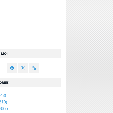
Z-MOI
ORIES
48)
310)
337)