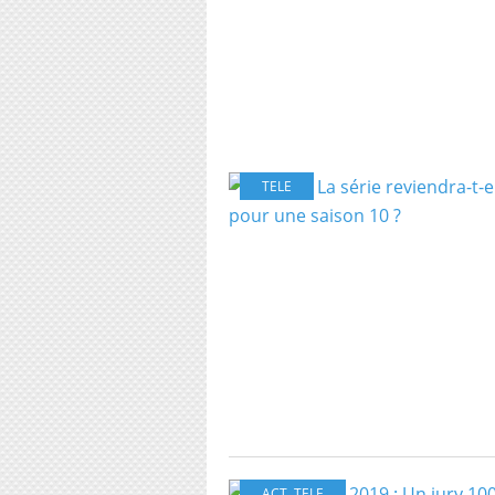
TELE
ACT
,
TELE