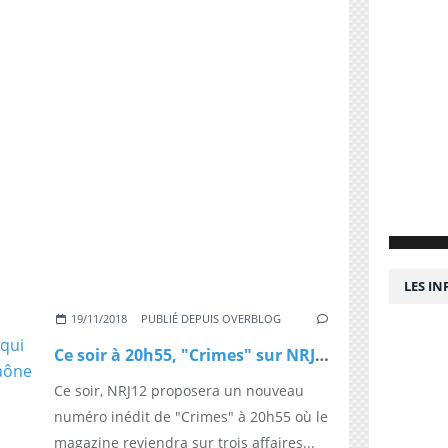
LES I
19/11/2018
PUBLIÉ DEPUIS OVERBLOG
Ce soir à 20h55, "Crimes" sur NRJ12 : Retour sur trois affaires qui se sont déroulées en bord de Saône
Ce soir, NRJ12 proposera un nouveau
numéro inédit de "Crimes" à 20h55 où le
magazine reviendra sur trois affaires...