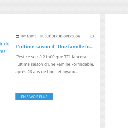
19/11/2018
PUBLIÉ DEPUIS OVERBLOG
L'ultime saison d'"Une famille formidable" sera diffusée à partir de ce soir à 21h00 sur TF1. Découvrez la bande-annonce
C'est ce soir à 21h00 que TF1 lancera
l'ultime saison d'Une Famille Formidable,
après 26 ans de bons et loyaux...
EN SAVOIR PLUS