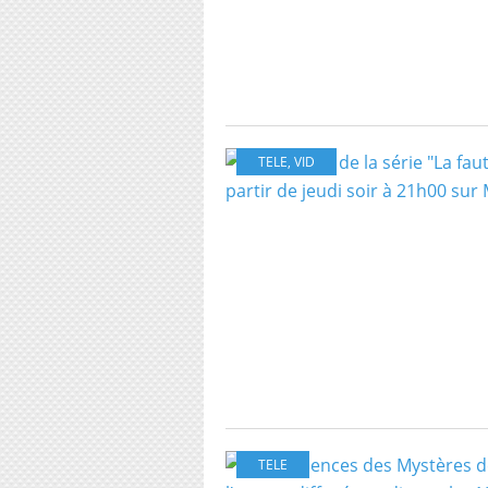
TELE
,
VID
TELE