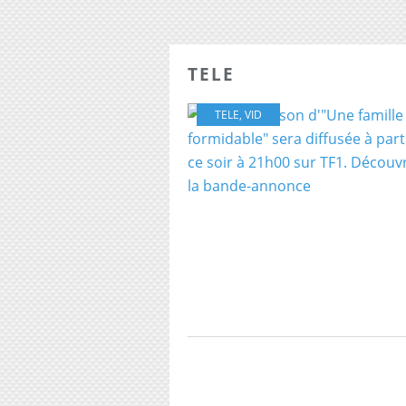
TELE
TELE
,
VID