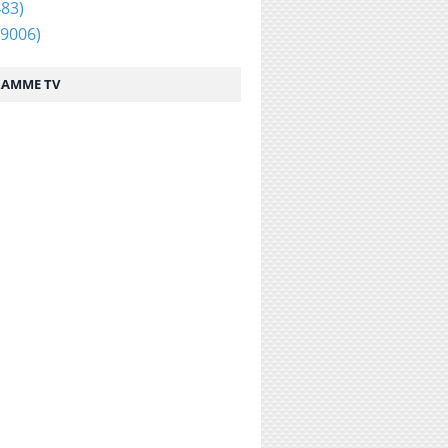
83)
9006)
AMME TV