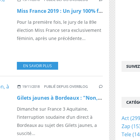
Miss France 2019 : Un jury 100% féminin pour la première fois
Pour la première fois, le jury de la 89e
élection Miss France sera exclusivement
féminin, après une précédente...
EN SAVOIR PLUS
SUIVE
19/11/2018
PUBLIÉ DEPUIS OVERBLOG
Gilets jaunes à Bordeaux : "Non, à France 3, on ne censure pas"
CATÉG
Dimanche sur France 3 Aquitaine,
l’interruption soudaine d’un direct à
Act
(299
Bordeaux au sujet des Gilets jaunes, a
Zap
(15
suscité...
Tele
(14