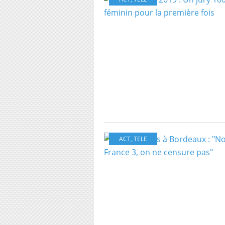
ACT
,
TELE