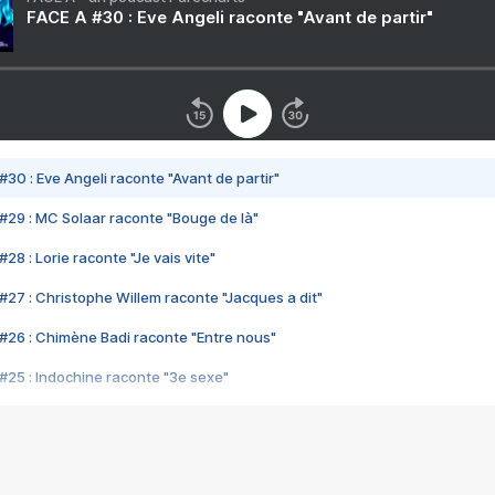
FACE A #30 : Eve Angeli raconte "Avant de partir"
#30 : Eve Angeli raconte "Avant de partir"
#29 : MC Solaar raconte "Bouge de là"
28 : Lorie raconte "Je vais vite"
#27 : Christophe Willem raconte "Jacques a dit"
#26 : Chimène Badi raconte "Entre nous"
#25 : Indochine raconte "3e sexe"
#24 : Zaho raconte "C'est chelou"
#23 : Patrick Bruel raconte "Au café des délices"