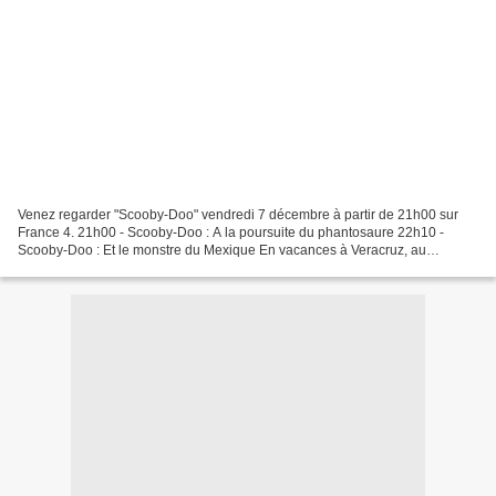
Venez regarder "Scooby-Doo" vendredi 7 décembre à partir de 21h00 sur
France 4. 21h00 - Scooby-Doo : A la poursuite du phantosaure 22h10 -
Scooby-Doo : Et le monstre du Mexique En vacances à Veracruz, au
Mexique, Scooby-Doo et ses amis reprennent bien...