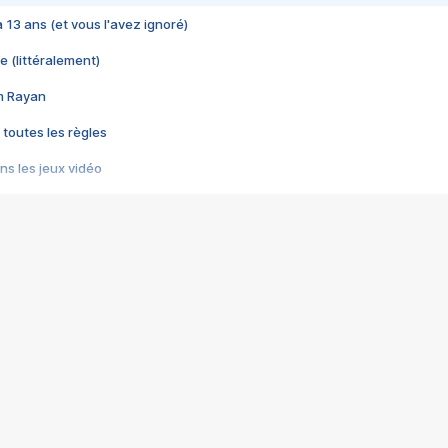
 a 13 ans (et vous l'avez ignoré)
e (littéralement)
im Rayan
 toutes les règles
s les jeux vidéo
us choquant de Rockstar ? - Le scandale BULLY
e plus moche de Steam
du RÊVE tourne au CAUCHEMAR
pendant 8 heures
it… à tort
umiliés par un jeu vidéo
ire - Final Fantasy 8