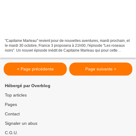
"Capitaine Marleau" revient pour de nouvelles aventures, mardi prochain, et
le mardi 30 octobre, France 3 proposera à 21h00, l'épisode "Les roseaux
noirs". Un nouvel épisode inédit de Capitaine Marleau qui pour cette
enquête, se plonge dans le monde des...
< Page précédente
Page suivante >
Hébergé par Overblog
Top articles
Pages
Contact
Signaler un abus
C.G.U.