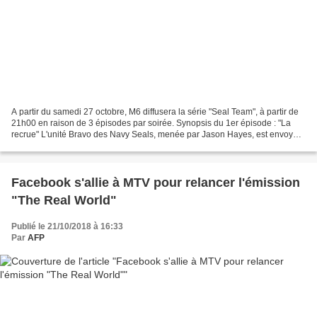
A partir du samedi 27 octobre, M6 diffusera la série "Seal Team", à partir de
21h00 en raison de 3 épisodes par soirée. Synopsis du 1er épisode : "La
recrue" L'unité Bravo des Navy Seals, menée par Jason Hayes, est envoyée
au Liberia pour exfiltrer l'un...
Facebook s'allie à MTV pour relancer l'émission
"The Real World"
Publié le 21/10/2018 à 16:33
Par
AFP