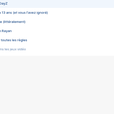
 DayZ
 a 13 ans (et vous l'avez ignoré)
e (littéralement)
im Rayan
 toutes les règles
s les jeux vidéo
us choquant de Rockstar ? - Le scandale BULLY
e plus moche de Steam
du RÊVE tourne au CAUCHEMAR
pendant 8 heures
it… à tort
umiliés par un jeu vidéo
ire - Final Fantasy 8