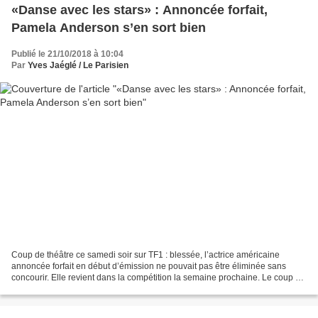
«Danse avec les stars» : Annoncée forfait,
Pamela Anderson s’en sort bien
Publié le 21/10/2018 à 10:04
Par
Yves Jaéglé / Le Parisien
Coup de théâtre ce samedi soir sur TF1 : blessée, l’actrice américaine
annoncée forfait en début d’émission ne pouvait pas être éliminée sans
concourir. Elle revient dans la compétition la semaine prochaine. Le coup de
théâtre n’était pas pour les cinq...