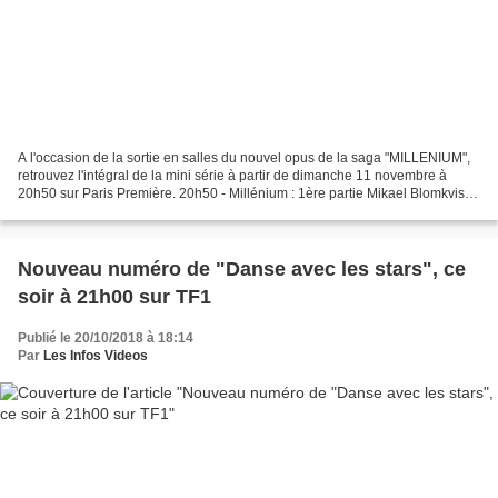
A l'occasion de la sortie en salles du nouvel opus de la saga "MILLENIUM",
retrouvez l'intégral de la mini série à partir de dimanche 11 novembre à
20h50 sur Paris Première. 20h50 - Millénium : 1ère partie Mikael Blomkvist
est journaliste économique dans...
Nouveau numéro de "Danse avec les stars", ce
soir à 21h00 sur TF1
Publié le 20/10/2018 à 18:14
Par
Les Infos Videos