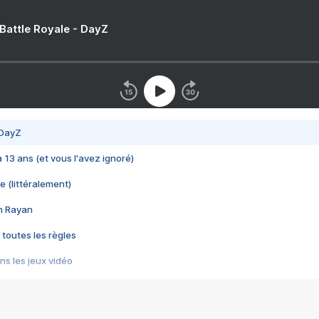
 Battle Royale - DayZ
 DayZ
 a 13 ans (et vous l'avez ignoré)
e (littéralement)
im Rayan
 toutes les règles
s les jeux vidéo
us choquant de Rockstar ? - Le scandale BULLY
e plus moche de Steam