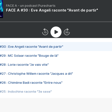
FACE A - un podcast Purecharts
FACE A #30 : Eve Angeli raconte "Avant de partir"
#30 : Eve Angeli raconte "Avant de partir"
#29 : MC Solaar raconte "Bouge de là"
28 : Lorie raconte "Je vais vite"
#27 : Christophe Willem raconte "Jacques a dit"
#26 : Chimène Badi raconte "Entre nous"
#25 : Indochine raconte "3e sexe"
#24 : Zaho raconte "C'est chelou"
#23 : Patrick Bruel raconte "Au café des délices"