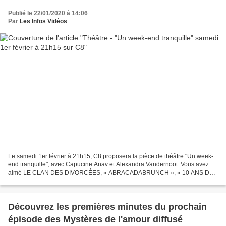
Publié le 22/01/2020 à 14:06
Par
Les Infos Vidéos
Le samedi 1er février à 21h15, C8 proposera la pièce de théâtre "Un week-
end tranquille", avec Capucine Anav et Alexandra Vandernoot. Vous avez
aimé LE CLAN DES DIVORCÉES, « ABRACADABRUNCH », « 10 ANS DE
MARIAGE » ou « FAMILLES RECOMPOSÉES » ? Alors vous...
Découvrez les premières minutes du prochain
épisode des Mystères de l'amour diffusé