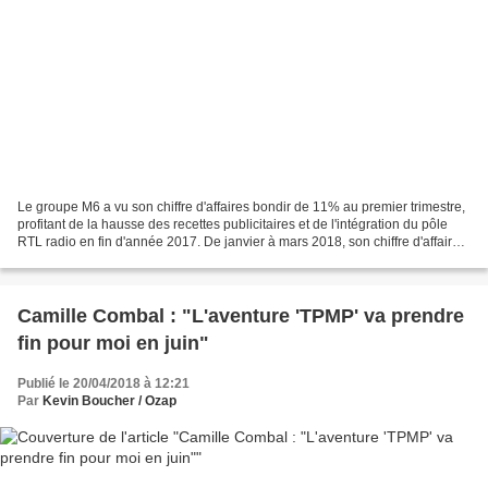
Le groupe M6 a vu son chiffre d'affaires bondir de 11% au premier trimestre,
profitant de la hausse des recettes publicitaires et de l'intégration du pôle
RTL radio en fin d'année 2017. De janvier à mars 2018, son chiffre d'affaires
ressort à 359,2 millions...
Camille Combal : "L'aventure 'TPMP' va prendre
fin pour moi en juin"
Publié le 20/04/2018 à 12:21
Par
Kevin Boucher / Ozap