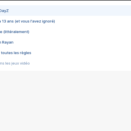
 DayZ
 a 13 ans (et vous l'avez ignoré)
e (littéralement)
im Rayan
 toutes les règles
s les jeux vidéo
us choquant de Rockstar ? - Le scandale BULLY
e plus moche de Steam
du RÊVE tourne au CAUCHEMAR
pendant 8 heures
it… à tort
umiliés par un jeu vidéo