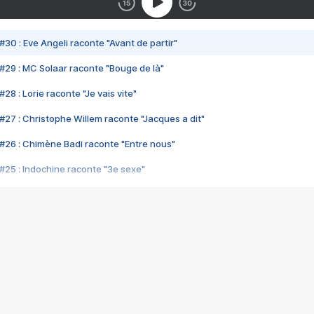
#30 : Eve Angeli raconte "Avant de partir"
#29 : MC Solaar raconte "Bouge de là"
28 : Lorie raconte "Je vais vite"
#27 : Christophe Willem raconte "Jacques a dit"
#26 : Chimène Badi raconte "Entre nous"
#25 : Indochine raconte "3e sexe"
#24 : Zaho raconte "C'est chelou"
#23 : Patrick Bruel raconte "Au café des délices"
#22 : Kyo raconte "Le chemin"
#21 : Nolwenn Leroy raconte "Cassé"
#20 : Patrick Hernandez raconte "Born to be alive"