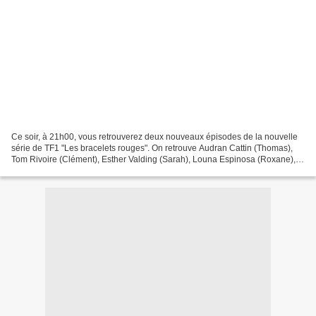
Ce soir, à 21h00, vous retrouverez deux nouveaux épisodes de la nouvelle
série de TF1 "Les bracelets rouges". On retrouve Audran Cattin (Thomas),
Tom Rivoire (Clément), Esther Valding (Sarah), Louna Espinosa (Roxane),
Azize Diabate (Mehdi), Marius Blivet...