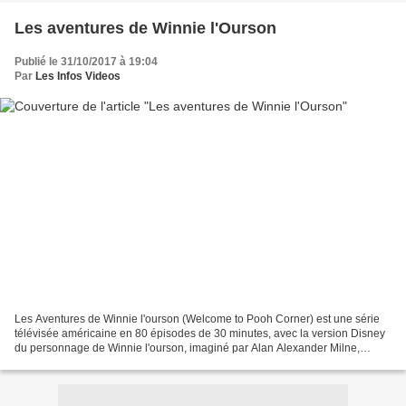
Les aventures de Winnie l'Ourson
Publié le 31/10/2017 à 19:04
Par
Les Infos Videos
Les Aventures de Winnie l'ourson (Welcome to Pooh Corner) est une série
télévisée américaine en 80 épisodes de 30 minutes, avec la version Disney
du personnage de Winnie l'ourson, imaginé par Alan Alexander Milne,
diffusée entre le 18 avril 1983 et le...