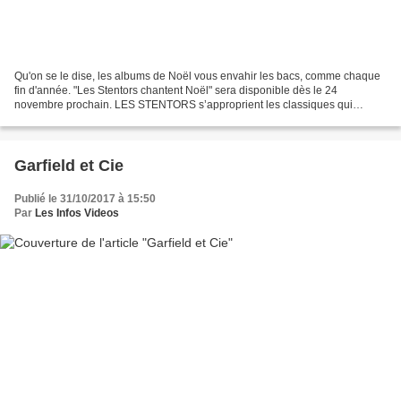
Qu'on se le dise, les albums de Noël vous envahir les bacs, comme chaque
fin d'année. "Les Stentors chantent Noël" sera disponible dès le 24
novembre prochain. LES STENTORS s’approprient les classiques qui
illuminent les fêtes de fin d’année : "Petit...
Garfield et Cie
Publié le 31/10/2017 à 15:50
Par
Les Infos Videos