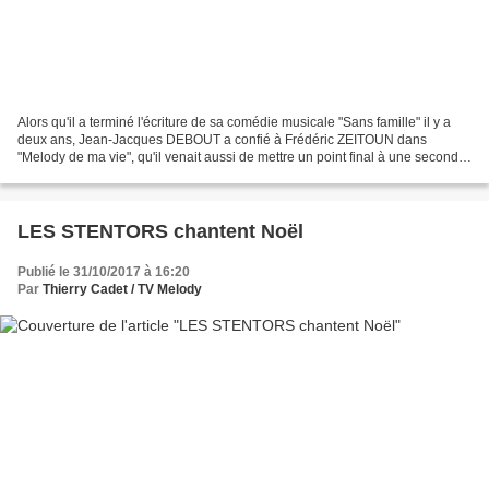
Alors qu'il a terminé l'écriture de sa comédie musicale "Sans famille" il y a
deux ans, Jean-Jacques DEBOUT a confié à Frédéric ZEITOUN dans
"Melody de ma vie", qu'il venait aussi de mettre un point final à une seconde
comédie musicale, "Poil de carotte",...
LES STENTORS chantent Noël
Publié le 31/10/2017 à 16:20
Par
Thierry Cadet / TV Melody