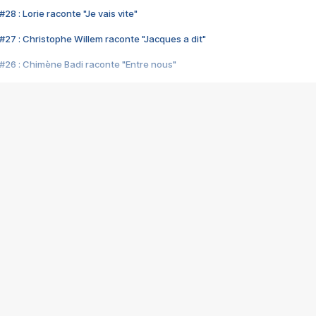
28 : Lorie raconte "Je vais vite"
#27 : Christophe Willem raconte "Jacques a dit"
#26 : Chimène Badi raconte "Entre nous"
#25 : Indochine raconte "3e sexe"
#24 : Zaho raconte "C'est chelou"
#23 : Patrick Bruel raconte "Au café des délices"
#22 : Kyo raconte "Le chemin"
#21 : Nolwenn Leroy raconte "Cassé"
#20 : Patrick Hernandez raconte "Born to be alive"
#19 : Lorie raconte "Près de moi"
#18 : Michael Jones raconte "A nos actes manqués" (avec Jean-Jacque
#17 : Khaled raconte "Aïcha"