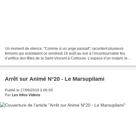
Un moment de silence. "Comme si un ange passait", racontent plusieurs
témoins qui assistaient ce vendredi 16 août au soir à l’incontournable feu
d’artifice des fêtes de la Saint-Vincent à Collioure. L’espace d’un instant, le
public n’a pas compris ce...
Arrêt sur Animé N°20 - Le Marsupilami
Publié le 17/08/2019 à 06:50
Par
Les Infos Videos