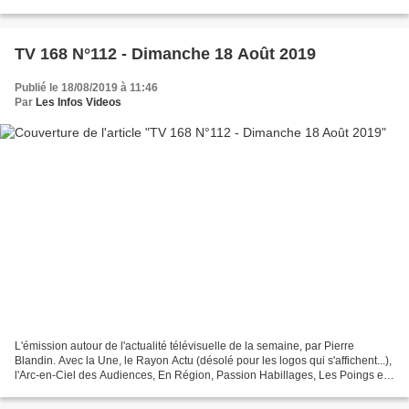
qui s'est blessé il y a huit...
TV 168 N°112 - Dimanche 18 Août 2019
Publié le 18/08/2019 à 11:46
Par
Les Infos Videos
L'émission autour de l'actualité télévisuelle de la semaine, par Pierre
Blandin. Avec la Une, le Rayon Actu (désolé pour les logos qui s'affichent...),
l'Arc-en-Ciel des Audiences, En Région, Passion Habillages, Les Poings et
l'Agenda. Une vidéo de Génération...