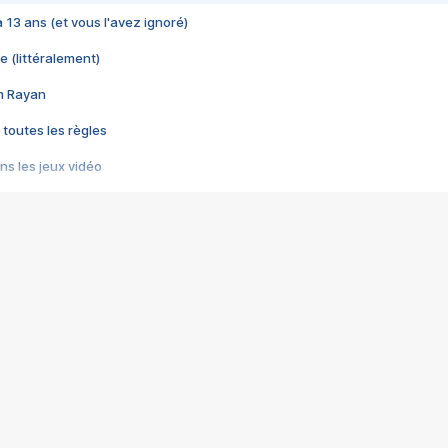
 a 13 ans (et vous l'avez ignoré)
e (littéralement)
im Rayan
 toutes les règles
s les jeux vidéo
us choquant de Rockstar ? - Le scandale BULLY
e plus moche de Steam
du RÊVE tourne au CAUCHEMAR
pendant 8 heures
it… à tort
umiliés par un jeu vidéo
ire - Final Fantasy 8