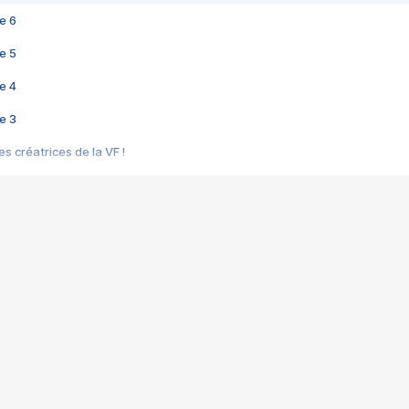
e 6
e 5
e 4
e 3
s créatrices de la VF !
e 2
e 1
e Mektoub My Love arrive enfin ! Rencontre avec Shaïn Boumedine et Sal
i : après Toni en famille
elle réalise le bouleversant Dites lui que je l'aime
ais ! Rencontre autour de Vie privée de Rebecca Zlotowski
 de Marguerite, Grave... Rencontre avec Ella Rumpf