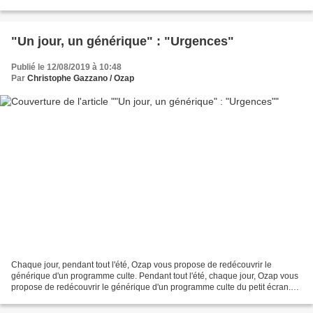
palette éclectique de la chanson...
"Un jour, un générique" : "Urgences"
Publié le 12/08/2019 à 10:48
Par
Christophe Gazzano / Ozap
Chaque jour, pendant tout l'été, Ozap vous propose de redécouvrir le
générique d'un programme culte. Pendant tout l'été, chaque jour, Ozap vous
propose de redécouvrir le générique d'un programme culte du petit écran.
Jeu quotidien, divertissement, série...