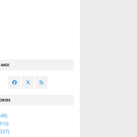
Z-MOI
ORIES
48)
310)
337)