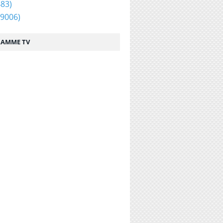
83)
9006)
AMME TV