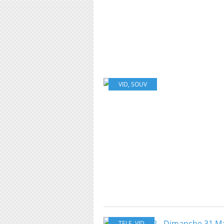
VID
,
SOUV
TELE
,
VID