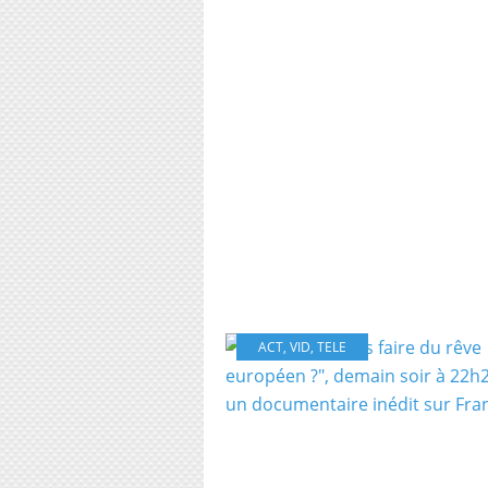
ACT
,
VID
,
TELE