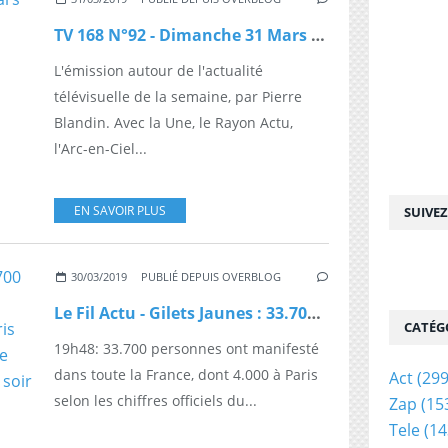
TV 168 N°92 - Dimanche 31 Mars 2019
L'émission autour de l'actualité
télévisuelle de la semaine, par Pierre
Blandin. Avec la Une, le Rayon Actu,
l'Arc-en-Ciel...
EN SAVOIR PLUS
SUIVE
30/03/2019
PUBLIÉ DEPUIS OVERBLOG
Le Fil Actu - Gilets Jaunes : 33.700 personnes ont manifesté dans toute la France, dont 4.000 à Paris selon les chiffres du Ministère de l'Intérieur qui ont été publiés ce soir
CATÉG
19h48: 33.700 personnes ont manifesté
dans toute la France, dont 4.000 à Paris
Act
(299
selon les chiffres officiels du...
Zap
(15
Tele
(14