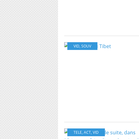
VID
,
SOUV
TELE
,
ACT
,
VID