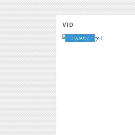
VID
VID
,
SOUV