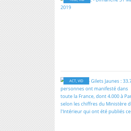
ACT
,
VID