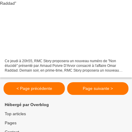
Ce jeudi à 20h55, RMC Story proposera un nouveau numéro de "Non
élucidé" présenté par Arnaud Poivre D'Arvor consacré à l'affaire Omar
Raddad. Demain soir, en prime-time, RMC Story proposera un nouveau
numéro du magazine "Non Elucidé", avec Arnaud Poivre...
< Page précédente
Page suivante >
Hébergé par Overblog
Top articles
Pages