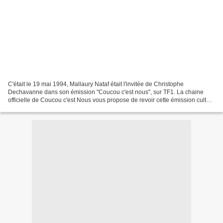
C'était le 19 mai 1994, Mallaury Nataf était l'invitée de Christophe
Dechavanne dans son émission "Coucou c'est nous", sur TF1. La chaine
officielle de Coucou c'est Nous vous propose de revoir cette émission culte.
Abonne toi à la Chaîne de Coucou : http://bit.ly/1BFJAj7...