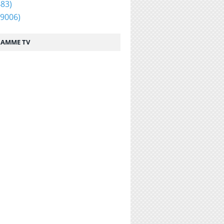
83)
9006)
AMME TV