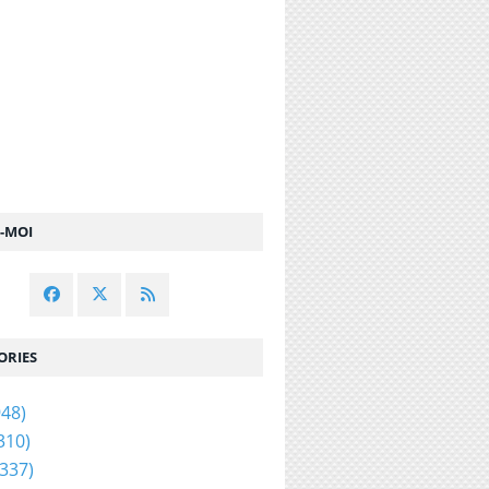
Z-MOI
ORIES
48)
310)
337)