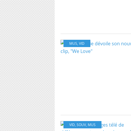
MUS
,
VID
VID
,
SOUV
,
MUS