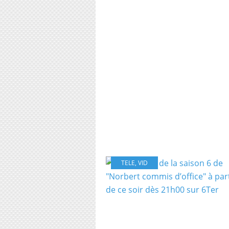
TELE
,
VID