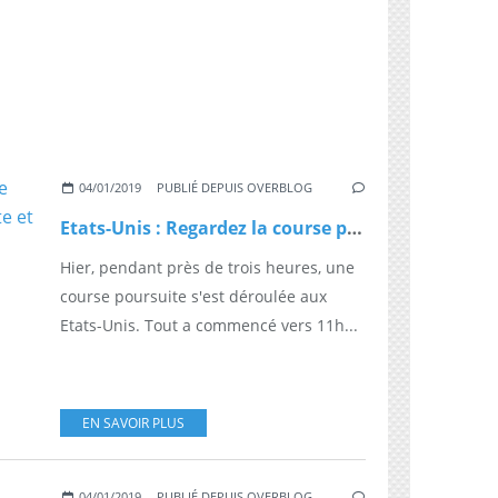
04/01/2019
PUBLIÉ DEPUIS OVERBLOG
Etats-Unis : Regardez la course poursuite entre un automobiliste et les forces de l'ordre qui a duré plusieurs heures en Californie
Hier, pendant près de trois heures, une
course poursuite s'est déroulée aux
Etats-Unis. Tout a commencé vers 11h...
EN SAVOIR PLUS
04/01/2019
PUBLIÉ DEPUIS OVERBLOG