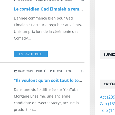
Le comédien Gad Elmaleh a remporté hier un prix lors des Comedy Awards pour son show "American Dream" sur Netflix
L'année commence bien pour Gad
Elmaleh ! L'acteur a reçu hier aux Etats-
Unis un prix lors de la cérémonie des
Comedy...
EN SAVOIR PLUS
SUIVE
04/01/2019
PUBLIÉ DEPUIS OVERBLOG
"Ils veulent qu'on soit tout le temps sous pression" : Une ancienne candidate raconte les coulisses de "Secret Story"
CATÉG
Dans une vidéo diffusée sur YouTube,
Morgane Enselme, une ancienne
Act
(299
candidate de "Secret Story", accuse la
Zap
(15
production...
Tele
(14