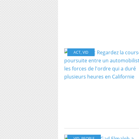
ACT
,
VID
VID
,
PEOPLE