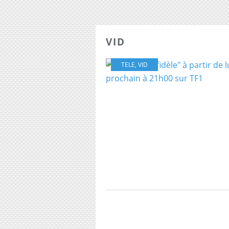
VID
TELE
,
VID