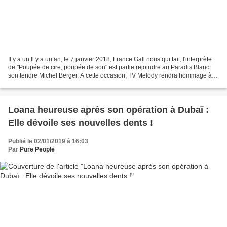
Il y a un Il y a un an, le 7 janvier 2018, France Gall nous quittait, l'interprète
de "Poupée de cire, poupée de son" est partie rejoindre au Paradis Blanc
son tendre Michel Berger. A cette occasion, TV Melody rendra hommage à la
chanteuse qui s'est faite...
Loana heureuse après son opération à Dubaï :
Elle dévoile ses nouvelles dents !
Publié le 02/01/2019 à 16:03
Par
Pure People