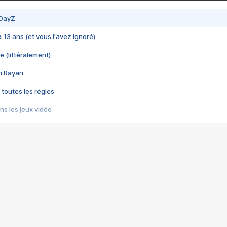
 DayZ
 a 13 ans (et vous l'avez ignoré)
e (littéralement)
im Rayan
 toutes les règles
s les jeux vidéo
us choquant de Rockstar ? - Le scandale BULLY
e plus moche de Steam
du RÊVE tourne au CAUCHEMAR
pendant 8 heures
it… à tort
umiliés par un jeu vidéo