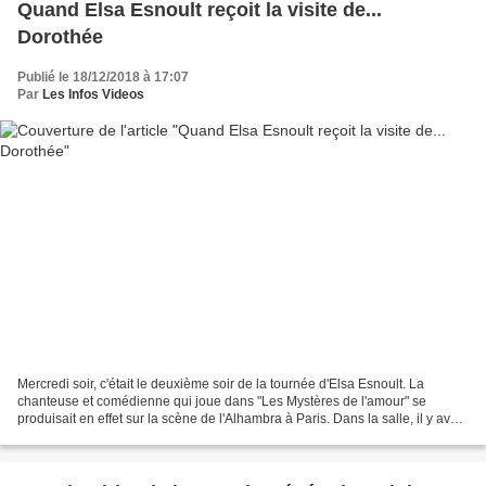
Quand Elsa Esnoult reçoit la visite de...
Dorothée
Publié le 18/12/2018 à 17:07
Par
Les Infos Videos
Mercredi soir, c'était le deuxième soir de la tournée d'Elsa Esnoult. La
chanteuse et comédienne qui joue dans "Les Mystères de l'amour" se
produisait en effet sur la scène de l'Alhambra à Paris. Dans la salle, il y avait
pas mal de guests venus soutenir...