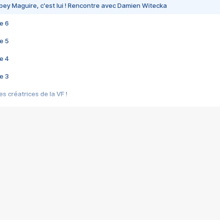
bey Maguire, c'est lui ! Rencontre avec Damien Witecka
e 6
e 5
e 4
e 3
s créatrices de la VF !
e 2
e 1
e Mektoub My Love arrive enfin ! Rencontre avec Shaïn Boumedine et Sal
i : après Toni en famille
elle réalise le bouleversant Dites lui que je l'aime
ais ! Rencontre autour de Vie privée de Rebecca Zlotowski
 de Marguerite, Grave... Rencontre avec Ella Rumpf