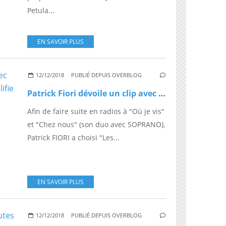
Petula...
EN SAVOIR PLUS
12/12/2018
PUBLIÉ DEPUIS OVERBLOG
Patrick Fiori dévoile un clip avec Jean-Jacques Goldman, qu'il qualifie d'"ovni" : Regardez !
Afin de faire suite en radios à "Où je vis"
et "Chez nous" (son duo avec SOPRANO),
Patrick FIORI a choisi "Les...
EN SAVOIR PLUS
12/12/2018
PUBLIÉ DEPUIS OVERBLOG