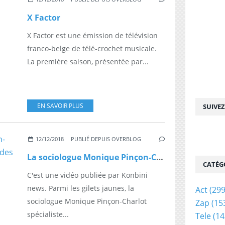
X Factor
X Factor est une émission de télévision
franco-belge de télé-crochet musicale.
La première saison, présentée par...
EN SAVOIR PLUS
SUIVE
12/12/2018
PUBLIÉ DEPUIS OVERBLOG
La sociologue Monique Pinçon-Charlot a rejoint le mouvement des Gilets Jaunes
CATÉG
C'est une vidéo publiée par Konbini
news. Parmi les gilets jaunes, la
Act
(299
sociologue Monique Pinçon-Charlot
Zap
(15
spécialiste...
Tele
(14