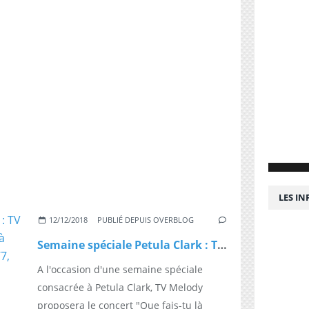
LES I
12/12/2018
PUBLIÉ DEPUIS OVERBLOG
Semaine spéciale Petula Clark : TV Melody proposera "Que fais-tu là Petula ?" jamais revu depuis 1977, ce soir à 20h40
A l'occasion d'une semaine spéciale
consacrée à Petula Clark, TV Melody
proposera le concert "Que fais-tu là