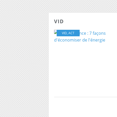
VID
VID
,
ACT