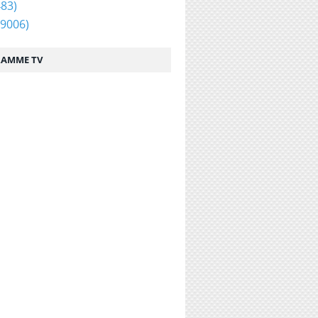
83)
9006)
AMME TV