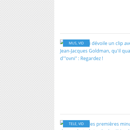
MUS
,
VID
TELE
,
VID