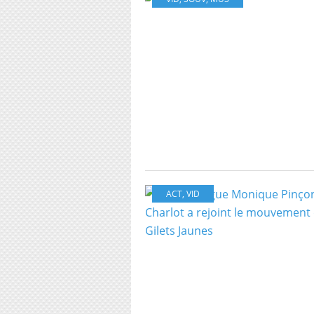
ACT
,
VID