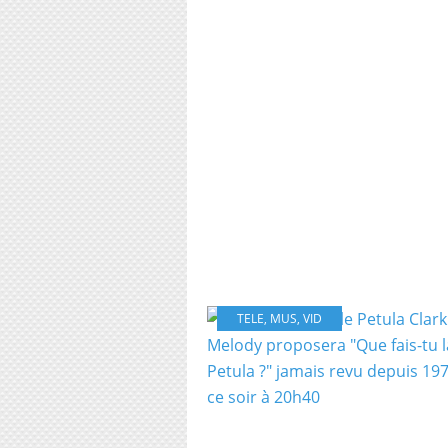
TELE
,
MUS
,
VID