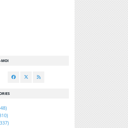
Z-MOI
ORIES
48)
310)
337)