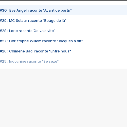
#30 : Eve Angeli raconte "Avant de partir"
#29 : MC Solaar raconte "Bouge de là"
28 : Lorie raconte "Je vais vite"
#27 : Christophe Willem raconte "Jacques a dit"
#26 : Chimène Badi raconte "Entre nous"
#25 : Indochine raconte "3e sexe"
#24 : Zaho raconte "C'est chelou"
#23 : Patrick Bruel raconte "Au café des délices"
#22 : Kyo raconte "Le chemin"
#21 : Nolwenn Leroy raconte "Cassé"
#20 : Patrick Hernandez raconte "Born to be alive"
#19 : Lorie raconte "Près de moi"