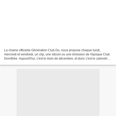
La chaine officielle Génération Club Do, nous propose chaque lundi,
mercredi et vendredi, un clip, une sitcom ou une émission de l'époque Club
Dorothée. Aujourd'hui, c'est le mois de décembre, et donc c'est le calendrier
de l'avent que nous propose Génération...