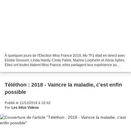
À quelques jours de l'Election Miss France 2019, My TF1 était en direct avec
Elodie Gossuin, Linda Hardy, Cindy Fabre, Marine Lorphelin et Alicia Aylies.
Elles ont toutes étaient Miss France, elles partagent leur expérience au
micro de Juliette Delacroix. Les...
Téléthon : 2018 - Vaincre la maladie, c'est enfin
possible
Publié le 11/12/2018 à 10:42
Par
Les Infos Videos