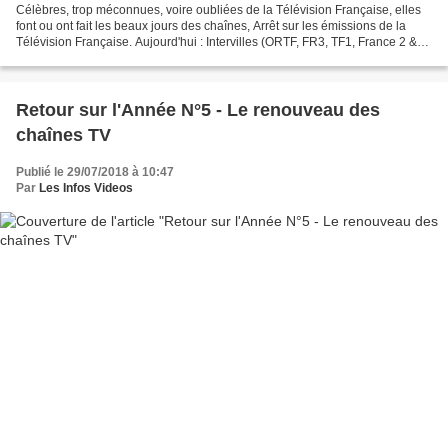
Célèbres, trop méconnues, voire oubliées de la Télévision Française, elles
font ou ont fait les beaux jours des chaînes, Arrêt sur les émissions de la
Télévision Française. Aujourd'hui : Intervilles (ORTF, FR3, TF1, France 2 &
France 3) Une vidéo que...
Retour sur l'Année N°5 - Le renouveau des
chaînes TV
Publié le 29/07/2018 à 10:47
Par
Les Infos Videos