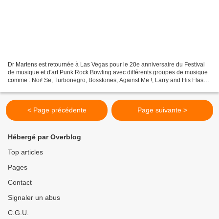
Dr Martens est retournée à Las Vegas pour le 20e anniversaire du Festival
de musique et d'art Punk Rock Bowling avec différents groupes de musique
comme : Noi! Se, Turbonegro, Bosstones, Against Me !, Larry and His Flask,
Slaves et des artistes du groupe...
< Page précédente
Page suivante >
Hébergé par Overblog
Top articles
Pages
Contact
Signaler un abus
C.G.U.