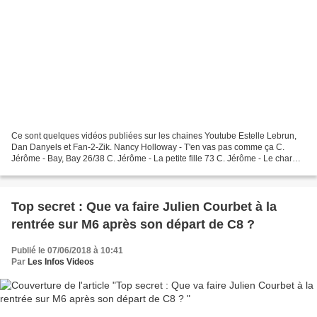
Ce sont quelques vidéos publiées sur les chaines Youtube Estelle Lebrun,
Dan Danyels et Fan-2-Zik. Nancy Holloway - T'en vas pas comme ça C.
Jérôme - Bay, Bay 26/38 C. Jérôme - La petite fille 73 C. Jérôme - Le charme
français ROSE LAURENS - La Nuit &...
Top secret : Que va faire Julien Courbet à la
rentrée sur M6 après son départ de C8 ?
Publié le 07/06/2018 à 10:41
Par
Les Infos Videos