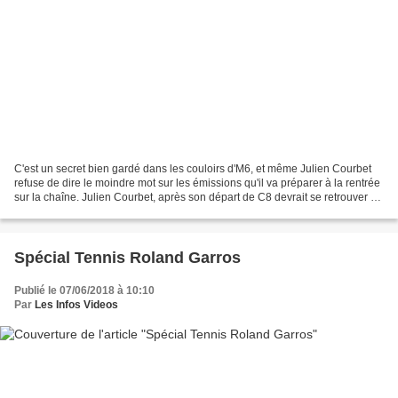
C'est un secret bien gardé dans les couloirs d'M6, et même Julien Courbet
refuse de dire le moindre mot sur les émissions qu'il va préparer à la rentrée
sur la chaîne. Julien Courbet, après son départ de C8 devrait se retrouver à
la tête d'un jeu mais...
Spécial Tennis Roland Garros
Publié le 07/06/2018 à 10:10
Par
Les Infos Videos