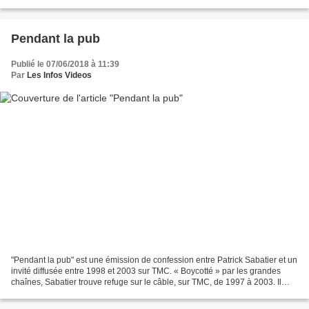
Montagné - On va s'aimer (TV SUISSE) 19...
Pendant la pub
Publié le 07/06/2018 à 11:39
Par
Les Infos Videos
"Pendant la pub" est une émission de confession entre Patrick Sabatier et un
invité diffusée entre 1998 et 2003 sur TMC. « Boycotté » par les grandes
chaînes, Sabatier trouve refuge sur le câble, sur TMC, de 1997 à 2003. Il
présente tout d'abord Parole...