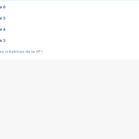
e 6
e 5
e 4
e 3
s créatrices de la VF !
e 2
e 1
e Mektoub My Love arrive enfin ! Rencontre avec Shaïn Boumedine et Sal
i : après Toni en famille
elle réalise le bouleversant Dites lui que je l'aime
ais ! Rencontre autour de Vie privée de Rebecca Zlotowski
 de Marguerite, Grave... Rencontre avec Ella Rumpf