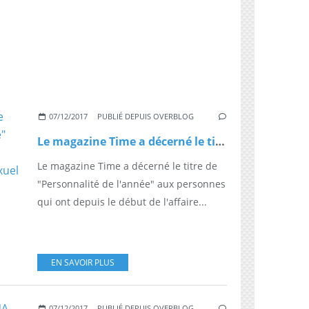
07/12/2017
PUBLIÉ DEPUIS OVERBLOG
Le magazine Time a décerné le titre de "Personnalité de l'année" aux personnes qui ont "brisé le silence" face au harcèlement sexuel
Le magazine Time a décerné le titre de
"Personnalité de l'année" aux personnes
qui ont depuis le début de l'affaire...
EN SAVOIR PLUS
07/12/2017
PUBLIÉ DEPUIS OVERBLOG