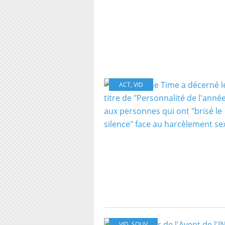
ACT
,
VID
VID
,
SOUV