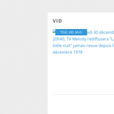
VID
TELE
,
VID
,
MUS