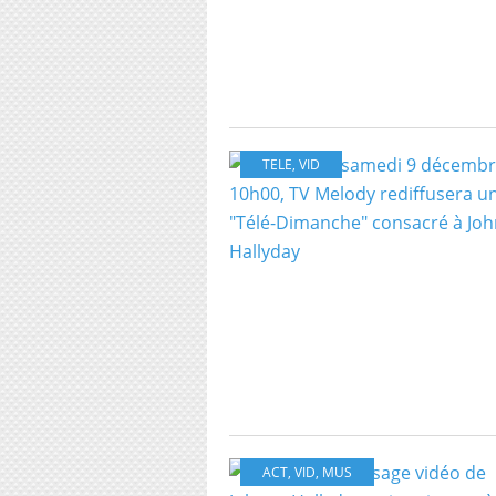
TELE
,
VID
ACT
,
VID
,
MUS