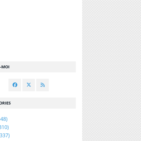
Z-MOI
ORIES
48)
310)
337)