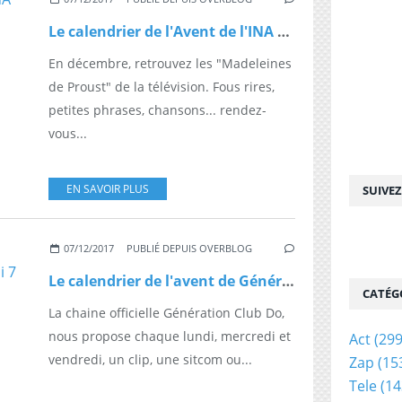
Le calendrier de l'Avent de l'INA du 7 décembre
En décembre, retrouvez les "Madeleines
de Proust" de la télévision. Fous rires,
petites phrases, chansons... rendez-
vous...
EN SAVOIR PLUS
SUIVE
07/12/2017
PUBLIÉ DEPUIS OVERBLOG
Le calendrier de l'avent de Génération Club Do, aujourd'hui 7 décembre
CATÉG
La chaine officielle Génération Club Do,
nous propose chaque lundi, mercredi et
Act
(299
vendredi, un clip, une sitcom ou...
Zap
(15
Tele
(14