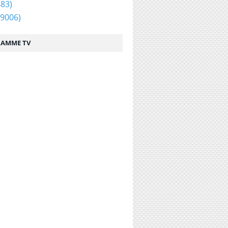
83)
9006)
AMME TV