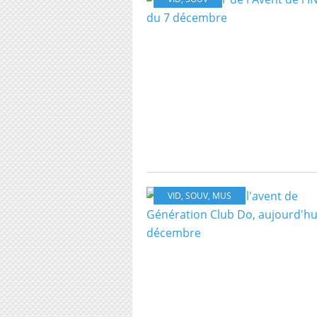
VID
,
SOUV
,
MUS