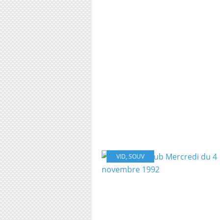
VID
,
SOUV