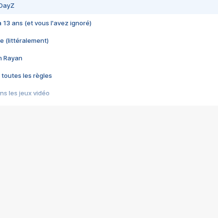
 DayZ
 a 13 ans (et vous l'avez ignoré)
e (littéralement)
im Rayan
 toutes les règles
s les jeux vidéo
us choquant de Rockstar ? - Le scandale BULLY
e plus moche de Steam
du RÊVE tourne au CAUCHEMAR
pendant 8 heures
it… à tort
umiliés par un jeu vidéo
ire - Final Fantasy 8