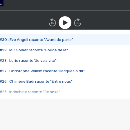
#30 : Eve Angeli raconte "Avant de partir"
#29 : MC Solaar raconte "Bouge de là"
28 : Lorie raconte "Je vais vite"
#27 : Christophe Willem raconte "Jacques a dit"
#26 : Chimène Badi raconte "Entre nous"
#25 : Indochine raconte "3e sexe"
#24 : Zaho raconte "C'est chelou"
#23 : Patrick Bruel raconte "Au café des délices"
#22 : Kyo raconte "Le chemin"