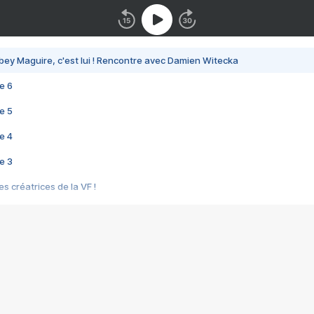
bey Maguire, c'est lui ! Rencontre avec Damien Witecka
e 6
e 5
e 4
e 3
s créatrices de la VF !
e 2
e 1
e Mektoub My Love arrive enfin ! Rencontre avec Shaïn Boumedine et Sal
i : après Toni en famille
elle réalise le bouleversant Dites lui que je l'aime