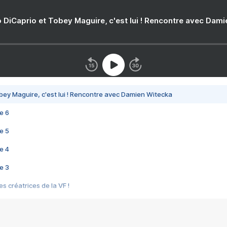
 DiCaprio et Tobey Maguire, c'est lui ! Rencontre avec Dam
bey Maguire, c'est lui ! Rencontre avec Damien Witecka
e 6
e 5
e 4
e 3
s créatrices de la VF !
e 2
e 1