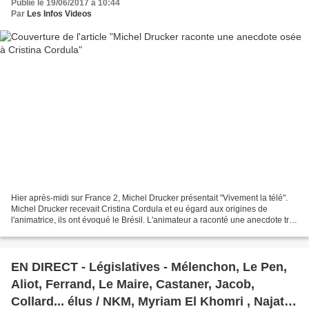
Publié le 19/06/2017 à 10:44
Par
Les Infos Videos
Hier après-midi sur France 2, Michel Drucker présentait "Vivement la télé".
Michel Drucker recevait Cristina Cordula et eu égard aux origines de
l'animatrice, ils ont évoqué le Brésil. L'animateur a raconté une anecdote très
osée avec Thierry Le Luron...
EN DIRECT - Législatives - Mélenchon, Le Pen,
Aliot, Ferrand, Le Maire, Castaner, Jacob,
Collard... élus / NKM, Myriam El Khomri , Najat