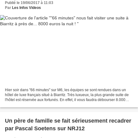
Publié le 19/06/2017 à 11:03
Par
Les Infos Videos
Hier soir dans "66 minutes" sur M6, les équipes se sont rendues dans un
hôtel de luxe français situé à Biarritz. Très luxueux, la plus grande suite de
l'hôtel est réservée aux fortunés. En effet, il vous faudra débourser 8.000
euros en été pour y séjourner...
Un père de famille se fait sérieusement recadrer
par Pascal Soetens sur NRJ12