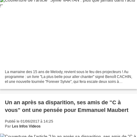
La marraine des 15 ans de Melody, revient sous le feu des projecteurs ! Au
programme : un livre "La plus belle pour aller chanter" signé Benoît CACHIN,
et une nouvelle tournée "Forever Sylvie", qui fera escale deux soirs à
l'Olympia, les 15 et 16 septembre...
Un an après sa disparition, ses amis de "C à
vous" ont une pensée pour Emmanuel Maubert
Publié le 01/06/2017 à 14:25
Par
Les Infos Videos