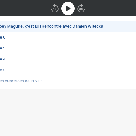
bey Maguire, c'est lui ! Rencontre avec Damien Witecka
e 6
e 5
e 4
e 3
s créatrices de la VF !
e 2
e 1
e Mektoub My Love arrive enfin ! Rencontre avec Shaïn Boumedine et Sal
i : après Toni en famille
elle réalise le bouleversant Dites lui que je l'aime