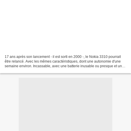
17 ans après son lancement - il est sorti en 2000 -, le Nokia 3310 pourrait
être relancé. Avec les mêmes caractéristiques, dont une autonomie d'une
semaine environ. Incassable, avec une batterie inusable ou presque et un
look iconique, le Nokia 3310 est...