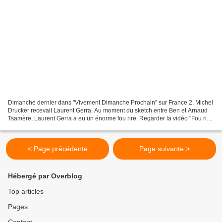
Dimanche dernier dans "Vivement Dimanche Prochain" sur France 2, Michel
Drucker recevait Laurent Gerra. Au moment du sketch entre Ben et Arnaud
Tsamère, Laurent Gerra a eu un énorme fou rire. Regarder la vidéo "Fou rire
de Laurent Gerra dans Vivement...
< Page précédente
Page suivante >
Hébergé par Overblog
Top articles
Pages