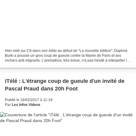
Hier midi sur C8 dans son édito au début de "La nouvelle édition", Daphné
Burki a poussé un gros coup de gueule contre la Mairie de Paris et ses
rochers anti-migrants. L'animatrice, très émue, n'a pas hésité à interpeller les
téléspectateurs sur cette...
iTélé : L'étrange coup de gueule d'un invité de
Pascal Praud dans 20h Foot
Publié le 16/02/2017 à 11:18
Par
Les Infos Videos