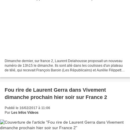
Dimanche dernier, sur france 2, Laurent Delahousse proposait un nouveau
numéro de 13h15 le dimanche. Ils sont allé dans les coulisses d'un plateau
de télé, qui recevait François Baroin (Les Républicains) et Aurélie Filippetti
(PS), on pourrait donc croire...
Fou rire de Laurent Gerra dans Vivement
dimanche prochain hier soir sur France 2
Publié le 16/02/2017 à 11:06
Par
Les Infos Videos