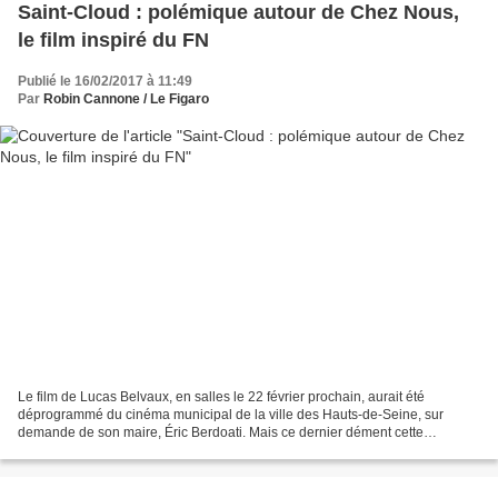
Saint-Cloud : polémique autour de Chez Nous,
le film inspiré du FN
Publié le 16/02/2017 à 11:49
Par
Robin Cannone / Le Figaro
Le film de Lucas Belvaux, en salles le 22 février prochain, aurait été
déprogrammé du cinéma municipal de la ville des Hauts-de-Seine, sur
demande de son maire, Éric Berdoati. Mais ce dernier dément cette
accusation et se dit «scandalisé». Pour Chez Nous,...