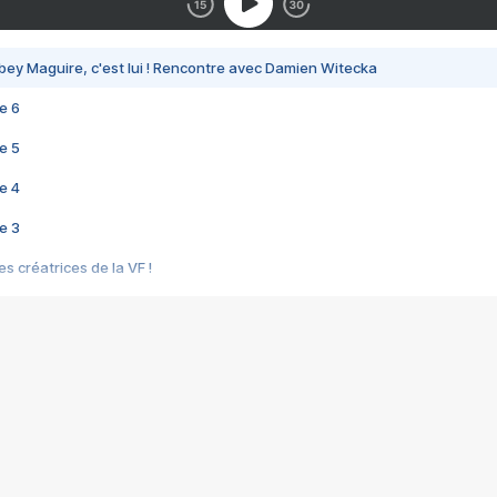
bey Maguire, c'est lui ! Rencontre avec Damien Witecka
e 6
e 5
e 4
e 3
s créatrices de la VF !
e 2
e 1
e Mektoub My Love arrive enfin ! Rencontre avec Shaïn Boumedine et Sal
i : après Toni en famille
elle réalise le bouleversant Dites lui que je l'aime