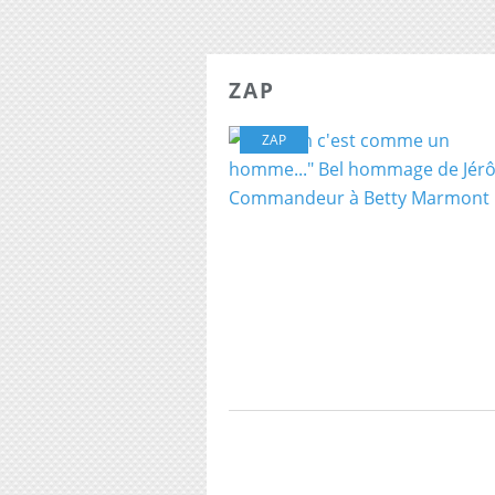
ZAP
ZAP