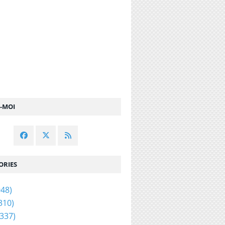
Z-MOI
ORIES
48)
310)
337)