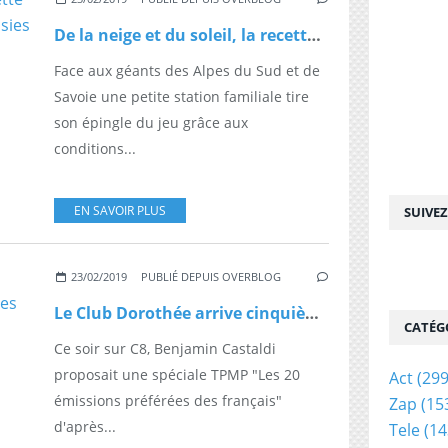
De la neige et du soleil, la recette parfaite pour des vacances réussies
Face aux géants des Alpes du Sud et de
Savoie une petite station familiale tire
son épingle du jeu grâce aux
conditions...
EN SAVOIR PLUS
SUIVE
23/02/2019
PUBLIÉ DEPUIS OVERBLOG
Le Club Dorothée arrive cinquième dans le classement des "20 émissions préférées des français"
CATÉG
Ce soir sur C8, Benjamin Castaldi
proposait une spéciale TPMP "Les 20
Act
(299
émissions préférées des français"
Zap
(15
d'après...
Tele
(14