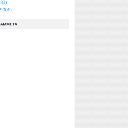
83)
9006)
AMME TV