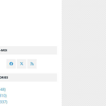
Z-MOI
ORIES
48)
310)
337)