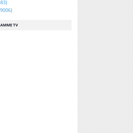
83)
9006)
AMME TV