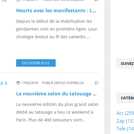
Heurts avec les manifestants : La stratégie de la police
Depuis le début de la mobilisation les
gendarmes sont en première ligne. Leur
stratégie évolue au fil des samedis....
EN SAVOIR PLUS
SUIVE
17/02/2019
PUBLIÉ DEPUIS OVERBLOG
Le neuvième salon du tatouage à Paris
CATÉG
La neuvième édition du plus grand salon
dédié au tatouage a lieu ce weekend à
Act
(299
Paris. Plus de 400 tatoueurs sont...
Zap
(15
Tele
(14