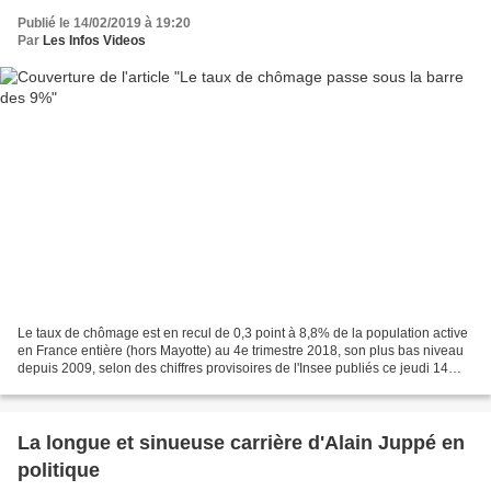
Publié le 14/02/2019 à 19:20
Par
Les Infos Videos
Le taux de chômage est en recul de 0,3 point à 8,8% de la population active
en France entière (hors Mayotte) au 4e trimestre 2018, son plus bas niveau
depuis 2009, selon des chiffres provisoires de l'Insee publiés ce jeudi 14
février. CNews nous en dit...
La longue et sinueuse carrière d'Alain Juppé en
politique