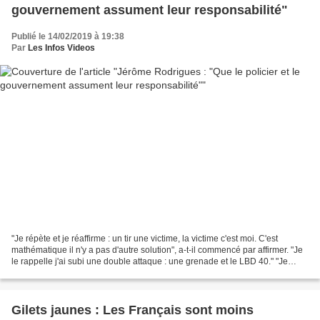
gouvernement assument leur responsabilité"
Publié le 14/02/2019 à 19:38
Par
Les Infos Videos
"Je répète et je réaffirme : un tir une victime, la victime c'est moi. C'est
mathématique il n'y a pas d'autre solution", a-t-il commencé par affirmer. "Je
le rappelle j'ai subi une double attaque : une grenade et le LBD 40." "Je
répète et je réaffirme...
Gilets jaunes : Les Français sont moins