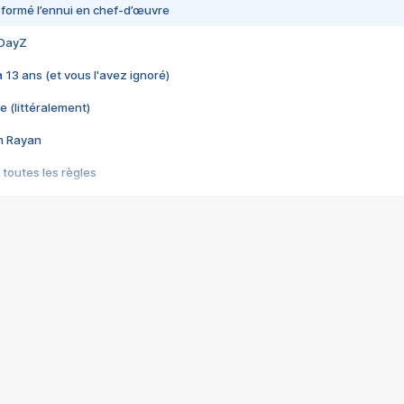
nsformé l’ennui en chef-d’œuvre
 DayZ
 a 13 ans (et vous l'avez ignoré)
e (littéralement)
im Rayan
 toutes les règles
s les jeux vidéo
us choquant de Rockstar ? - Le scandale BULLY
e plus moche de Steam
du RÊVE tourne au CAUCHEMAR
pendant 8 heures
it… à tort
umiliés par un jeu vidéo