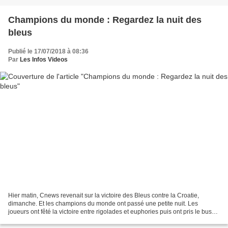
Champions du monde : Regardez la nuit des
bleus
Publié le 17/07/2018 à 08:36
Par
Les Infos Videos
Hier matin, Cnews revenait sur la victoire des Bleus contre la Croatie,
dimanche. Et les champions du monde ont passé une petite nuit. Les
joueurs ont fêté la victoire entre rigolades et euphories puis ont pris le bus
en direction d'Istra où leurs familles...