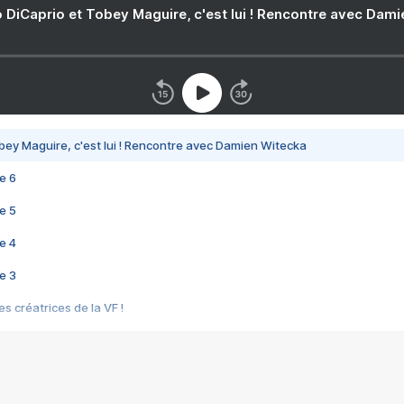
 DiCaprio et Tobey Maguire, c'est lui ! Rencontre avec Dam
bey Maguire, c'est lui ! Rencontre avec Damien Witecka
e 6
e 5
e 4
e 3
s créatrices de la VF !
e 2
e 1