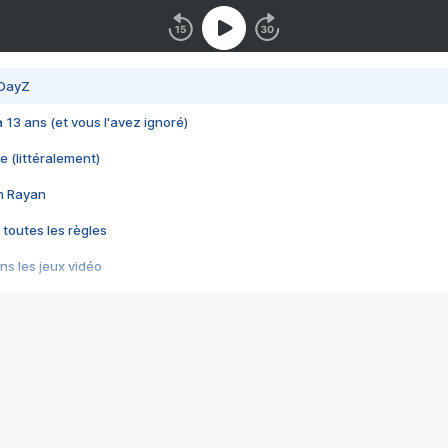
 DayZ
 a 13 ans (et vous l'avez ignoré)
e (littéralement)
im Rayan
 toutes les règles
s les jeux vidéo
us choquant de Rockstar ? - Le scandale BULLY
e plus moche de Steam
du RÊVE tourne au CAUCHEMAR
pendant 8 heures
it… à tort