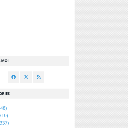
Z-MOI
ORIES
48)
310)
337)