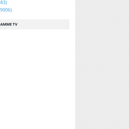
83)
9006)
AMME TV