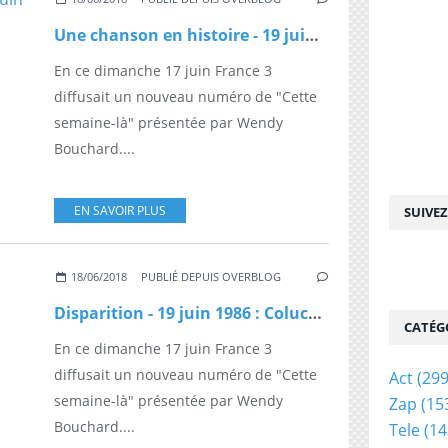
Une chanson en histoire - 19 juin 1977 : "Rockcollection", N°1 des ventes
En ce dimanche 17 juin France 3
diffusait un nouveau numéro de "Cette
semaine-là" présentée par Wendy
Bouchard....
EN SAVOIR PLUS
SUIVE
18/06/2018
PUBLIÉ DEPUIS OVERBLOG
Disparition - 19 juin 1986 : Coluche, merci l'enfoiré
CATÉG
En ce dimanche 17 juin France 3
diffusait un nouveau numéro de "Cette
Act
(299
semaine-là" présentée par Wendy
Zap
(15
Bouchard....
Tele
(14